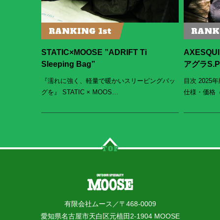
RANKING 1st
RANK
STATIC×MOOSE ”ADRIFT Ti
AXESQUI
Sleeping Bag”
アグラS.
『濡れに強く、軽量で暖かいスリーピングバッ
目次 2025年
グを』 STATIC × MOOS…
仕様・価格（
TOP
有限会社ムース／〒468-0009
愛知県名古屋市天白区元植田2-1904 MOOSE