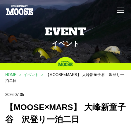
EVENT
イベント
WHAT’S MOOSE ?
HOME
イベント
【MOOSE×MARS】 大峰新童子谷 沢登り一
泊二日
MOOSEとは？
ONLINE SHOP
2026.07.05
オンライン ショップ
【MOOSE×MARS】 大峰新童子
谷 沢登り一泊二日
EVENT
イベント