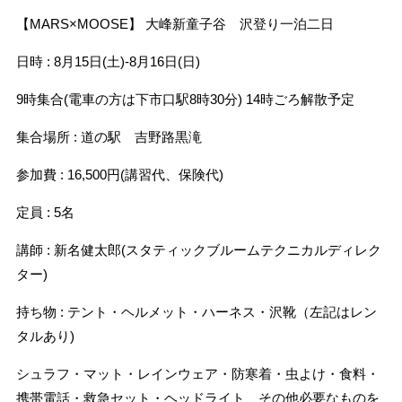
【MARS×MOOSE】 大峰新童子谷 沢登り一泊二日
日時 : 8月15日(土)-8月16日(日)
9時集合(電車の方は下市口駅8時30分) 14時ごろ解散予定
集合場所 : 道の駅 吉野路黒滝
参加費 : 16,500円(講習代、保険代)
定員 : 5名
講師 : 新名健太郎(スタティックブルームテクニカルディレク
ター)
持ち物 : テント・ヘルメット・ハーネス・沢靴（左記はレン
タルあり)
シュラフ・マット・レインウェア・防寒着・虫よけ・食料・
携帯電話・救急セット・ヘッドライト、その他必要なものを