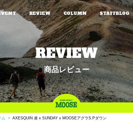
EVENT
REVIEW
COLUMN
STAFFBLOG
REVIEW
商品レビュー
テム
AXESQUIN 凌 x SUNDAY x MOOSEアグラS.Pダウン