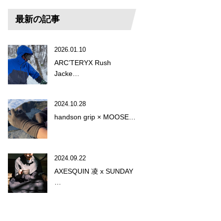
最新の記事
2026.01.10
ARC’TERYX Rush
Jacke…
2024.10.28
handson grip × MOOSE…
2024.09.22
AXESQUIN 凌 x SUNDAY
…